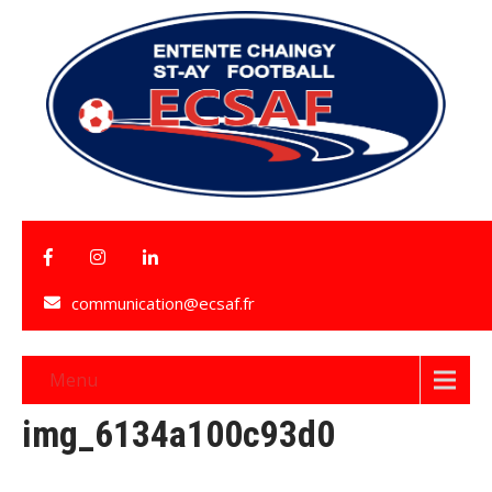
communication@ecsaf.fr
Menu
img_6134a100c93d0