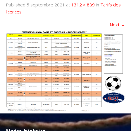
Published
5 septembre 2021
at
1312 × 889
in
Tarifs des
licences
Next
→