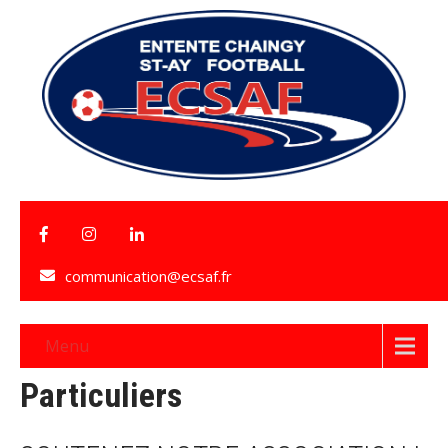
communication@ecsaf.fr
Menu
Particuliers