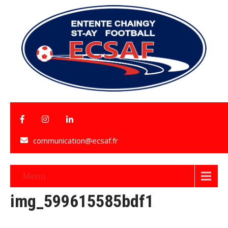
communication@ecsaf.fr
Menu
img_599615585bdf1