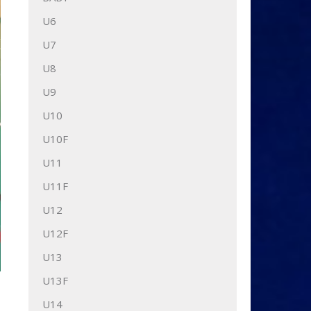
U6
U7
U8
U9
U10
U10F
U11
U11F
U12
U12F
U13
U13F
U14