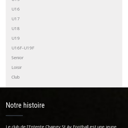
U16
U17
U18
U19
U16F-U19F
Senior
Loisir
Club
Notre histoire
Le club de l’Entente Chaingy St Ay Football est une jeune