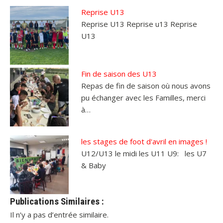
e
e
Reprise U13
r
r
s
s
Reprise U13 Reprise u13 Reprise
u
u
r
r
U13
T
F
w
a
i
c
t
e
t
b
e
o
Fin de saison des U13
r
o
(
k
Repas de fin de saison où nous avons
o
(
u
o
pu échanger avec les Familles, merci
v
u
à…
r
v
e
r
d
e
a
d
n
a
les stages de foot d'avril en images !
s
n
u
s
U12/U13 le midi les U11 U9: les U7
n
u
e
n
& Baby
n
e
o
n
u
o
v
u
e
v
l
e
Publications Similaires :
l
l
e
l
Il n’y a pas d’entrée similaire.
f
e