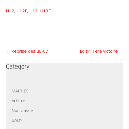
e
f
n
e
ê
n
U12
,
U12F
,
U13
,
U13F
t
ê
r
t
e
r
)
e
)
Post
←
Reprise des u6-u7
Loisir: 1ere victoire
→
navigation
Category
MAIRIES
Arbitre
Non classé
BABY