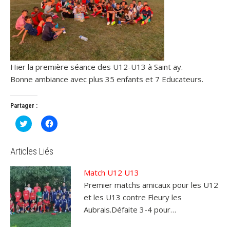
Hier la première séance des U12-U13 à Saint ay.
Bonne ambiance avec plus 35 enfants et 7 Educateurs.
Partager :
C
C
l
l
i
i
q
q
u
u
Articles Liés
e
e
z
z
p
p
Match U12 U13
o
o
u
u
Premier matchs amicaux pour les U12
r
r
p
p
et les U13 contre Fleury les
a
a
r
r
Aubrais.Défaite 3-4 pour…
t
t
a
a
g
g