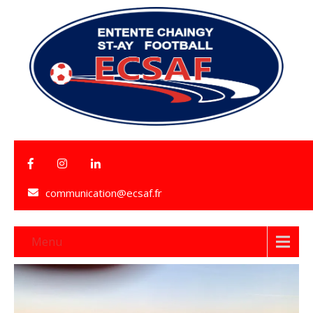
communication@ecsaf.fr
Menu