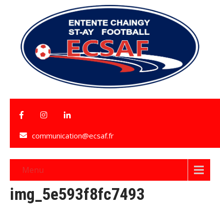
communication@ecsaf.fr
Menu
img_5e593f8fc7493