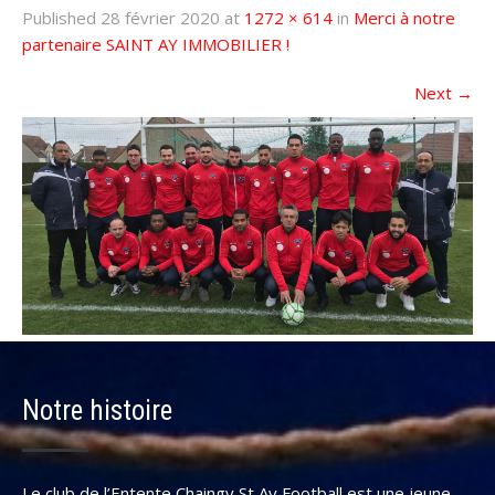
Published
28 février 2020
at
1272 × 614
in
Merci à notre
partenaire SAINT AY IMMOBILIER !
Next
→
Notre histoire
Le club de l’Entente Chaingy St Ay Football est une jeune