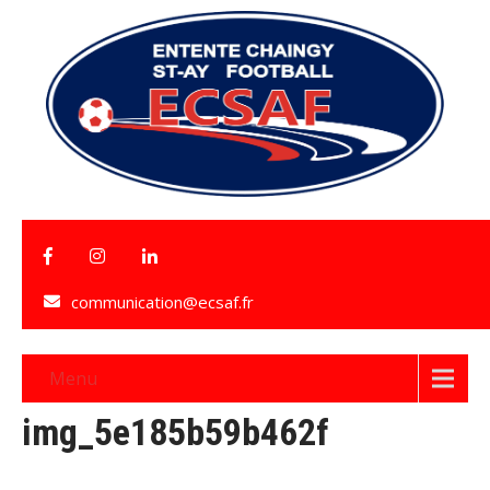
communication@ecsaf.fr
Menu
img_5e185b59b462f