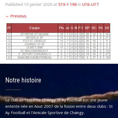
Published
10 janvier 2020
at
519 × 196
in
U16-U17
←
Previous
Notre histoire
Le club de l’Entente Chaingy St Ay Football est une jeune
entente née en Aout 2007 de la fusion entre deux clubs : St
Ay Football et l’Amicale Sportive de Chaingy.