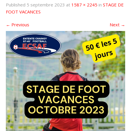
Published
5 septembre 2023
at
1587 × 2245
in
STAGE DE
FOOT VACANCES
←
Previous
Next
→