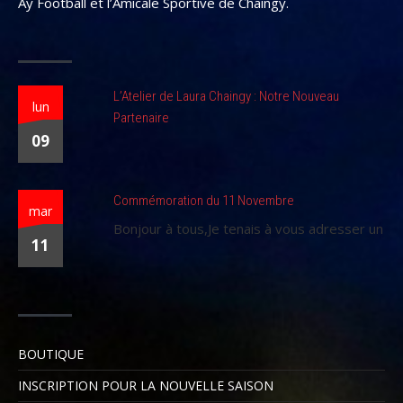
Ay Football et l’Amicale Sportive de Chaingy.
L’Atelier de Laura Chaingy : Notre Nouveau
lun
Partenaire
09
Commémoration du 11 Novembre
mar
Bonjour à tous,Je tenais à vous adresser un
11
BOUTIQUE
INSCRIPTION POUR LA NOUVELLE SAISON