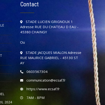
Contact
STADE LUCIEN GRIGNOUX 1
LLE
Adresse RUE DU CHATEAU D EAU -
45380 CHAINGY
Ou
STADE JACQUES MIALON Adresse
OT
RUE MAURICE GABRIEL - 45130 ST
AY
0603567304
communication@ecsaf.fr
https://www.ecsaf.fr
IEL
7AM - 8PM
IL 2024