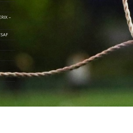
RIX –
CSAF