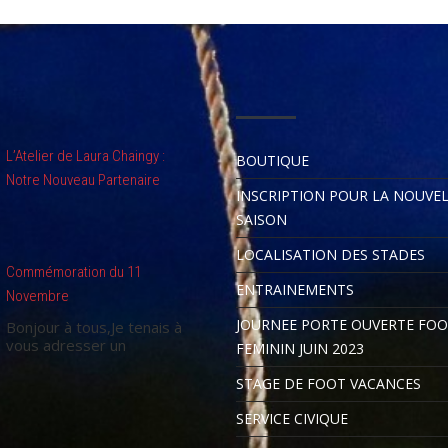
L’Atelier de Laura Chaingy :
BOUTIQUE
Notre Nouveau Partenaire
INSCRIPTION POUR LA NOUVE
SAISON
LOCALISATION DES STADES
Commémoration du 11
ENTRAINEMENTS
Novembre
JOURNEE PORTE OUVERTE FO
Bonjour à tous,Je tenais à
vous adresser un
FEMININ JUIN 2023
STAGE DE FOOT VACANCES
SERVICE CIVIQUE