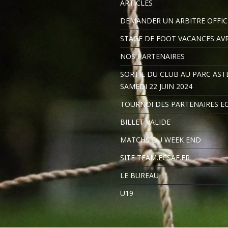
ARTICLES
DEMANDER UN ARBITRE OFFIC
STAGE DE FOOT VACANCES AVR
NOS PARTENAIRES
SORTIE DU CLUB AU PARC ASTE
SAMEDI 22 JUIN 2024
TOURNOI DES PARTENAIRES E
BILLET VALIDE
MATCHS DU WEEK END
SITE TEAM.ECSAF.FR
LE BUREAU
U19