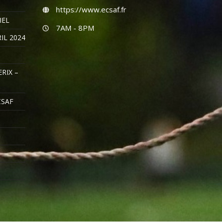
https://www.ecsaf.fr
IEL
7AM - 8PM
IL 2024
RIX –
CSAF