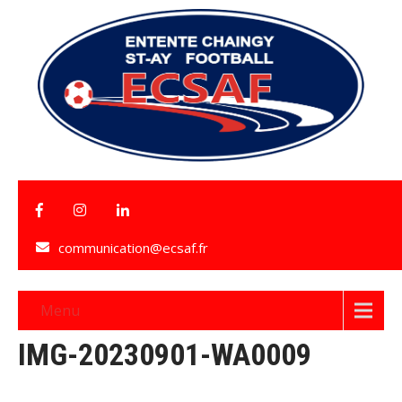
communication@ecsaf.fr
Menu
IMG-20230901-WA0009