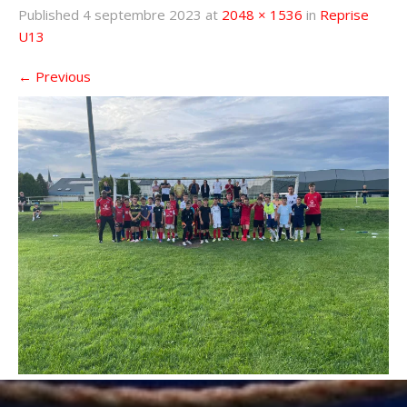
Published
4 septembre 2023
at
2048 × 1536
in
Reprise
U13
←
Previous