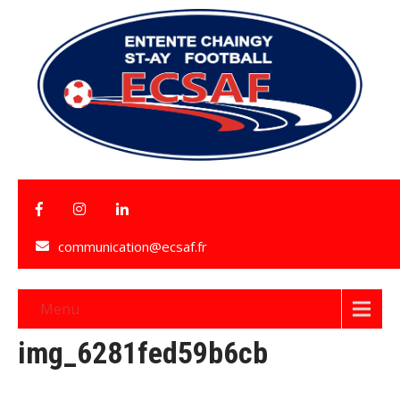
communication@ecsaf.fr
Menu
img_6281fed59b6cb