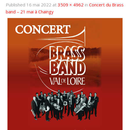
Published
16 mai 2022
at
3509 × 4962
in
Concert du Brass
band – 21 mai à Chaingy