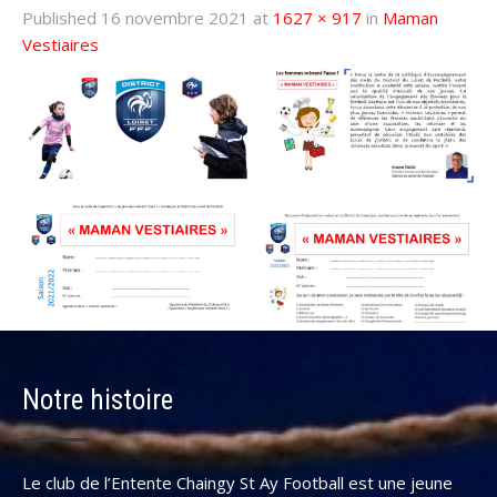
Published
16 novembre 2021
at
1627 × 917
in
Maman
Vestiaires
Notre histoire
Le club de l’Entente Chaingy St Ay Football est une jeune