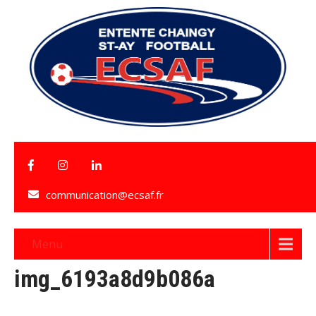
communication@ecsaf.fr
Menu
img_6193a8d9b086a