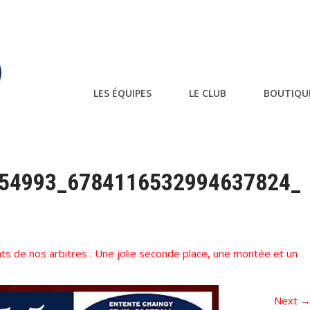
LES ÉQUIPES
LE CLUB
BOUTIQU
54993_6784116532994637824_
s de nos arbitres : Une jolie seconde place, une montée et un
Next