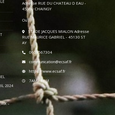
LLE
Adresse RUE DU CHATEAU D EAU -
45380 CHAINGY
Ou
STADE JACQUES MIALON Adresse
OT
RUE MAURICE GABRIEL - 45130 ST
AY
0603567304
communication@ecsaf.fr
https://www.ecsaf.fr
IEL
7AM - 8PM
IL 2024
RIX –