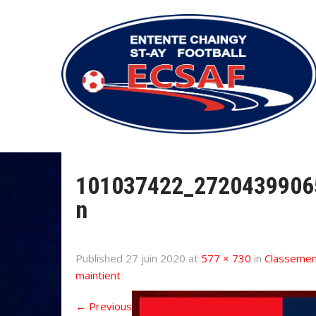
101037422_2720439906
n
Published
27 juin 2020
at
577 × 730
in
Classement
maintient
←
Previous